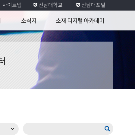
사이트맵
전남대학교
전남대포털
티
소식지
소재 디지털 아카데미
포토갤러리
소재 디지털 아카데미
뉴스레터
터
공학수기집
소식 안내