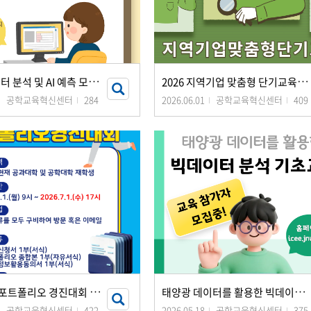
에
너지데이터 분석 및 AI 예측 모델 개발 교육
2
026 지역기업 맞춤형 단기교육과정
공학교육혁신센터
284
2026.06.01
공학교육혁신센터
409
2
026 학생 포트폴리오 경진대회 개최
태
양광 데이터를 활용한 빅데이터 분석 기초교육 개최
공학교육혁신센터
422
2026.05.18
공학교육혁신센터
375