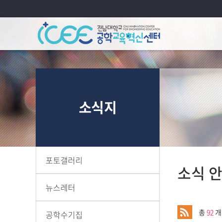
연혁
당
소식지
조직
규
찾
포토갤러리
소식 
뉴스레터
총
92
개
공학수기집