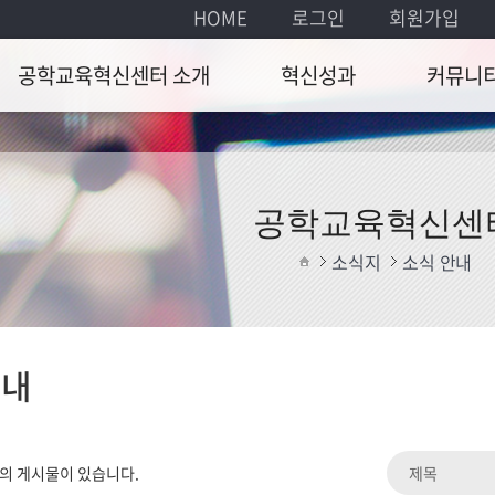
HOME
로그인
회원가입
공학교육혁신센터 소개
혁신성과
커뮤니
 및 설립목적
공학교육방법개선
공지사항
해연도 주요사업
포트폴리오 전시
연간일정
공학교육혁신센
 및 업무
확산활동
자료실
소식지
소식 안내
정
Q&A
아오시는 길
안내
의 게시물이 있습니다.