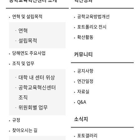
연혁 및 설립목적
공학교육방법개선
포트폴리오 전시
연혁
확산활동
설립목적
당해연도 주요사업
커뮤니티
조직 및 업무
공지사항
대학 내 센터 위상
연간일정
공학교육혁신센터
자료실
조직
Q&A
위원회별 업무
소식지
규정
찾아오시는 길
포토갤러리