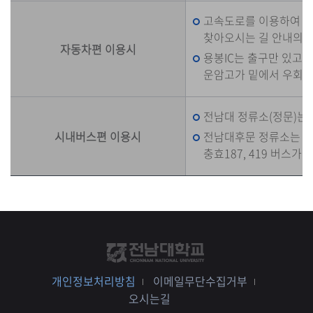
고속도로를 이용하여 용봉
찾아오시는 길 안내의 약
자동차편 이용시
용봉IC는 출구만 있고
운암고가 밑에서 우회전
전남대 정류소(정문)는 풍암
시내버스편 이용시
전남대후문 정류소는 진월07
충효187, 419 버스가
개인정보처리방침
이메일무단수집거부
오시는길