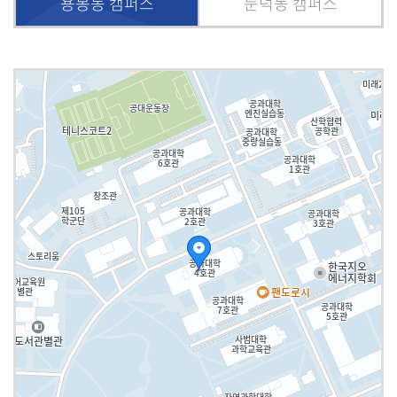
용봉동 캠퍼스
둔덕동 캠퍼스