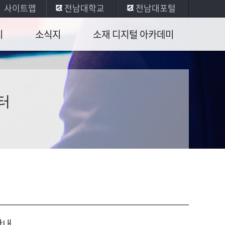
사이트맵
전남대학교
전남대포털
티
소식지
소재 디지털 아카데미
포토갤러리
소재 디지털 아카데미
뉴스레터
터
공학수기집
소식 안내
안내