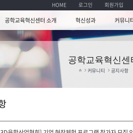
HOME
로그인
회원가입
공학교육혁신센터 소개
혁신성과
커뮤니
 및 설립목적
공학교육방법개선
공지사항
해연도 주요사업
포트폴리오 전시
연간일정
공학교육혁신센
 및 업무
확산활동
자료실
커뮤니티
공지사항
정
Q&A
아오시는 길
항
 [3D융합산업협회] 기업 현장체험 프로그램 참가자 모집 