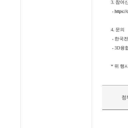
3. 참여
-
https:
4. 문의
- 한국전
- 3D융합
* 위 
첨