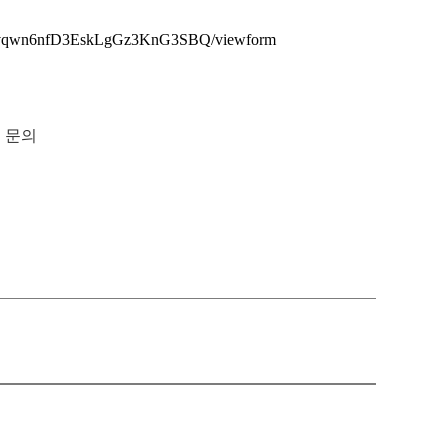
6Gcvqwn6nfD3EskLgGz3KnG3SBQ/viewform
S 문의