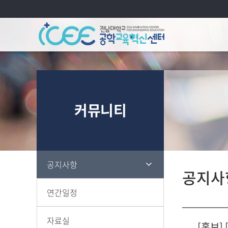
연혁
당
커뮤니티
조직
규
찾
공지사항
공지사
연간일정
자료실
[홍보]