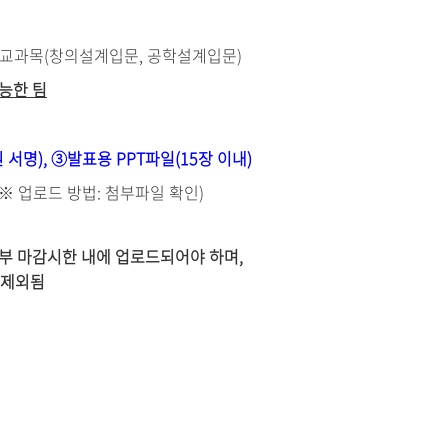
 교과목
(
창의설계입문
,
공학설계입문
)
능한 팀
원 서명
), ③
발표용
PPT
파일
(15
장 이내
)
(※ 업로드 방법: 첨부파일 확인)
수
전부 마감시한 내에 업로드되어야 하며,
 제외됨