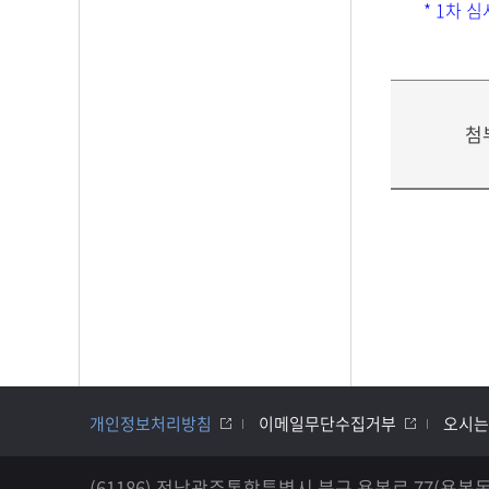
* 1차 
첨
개인정보처리방침
이메일무단수집거부
오시는
(61186) 전남광주통합특별시 북구 용봉로 77(용봉동) 공대4호관 