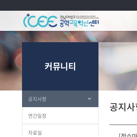
연혁
당
커뮤니티
조직
규
찾
공지사항
공지사
연간일정
자료실
[접수마