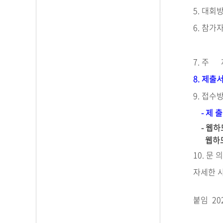
5. 대회
6. 참가
7. 주 
8. 제출
9. 접수
- 제 출
- 웹하
웹하드에
10. 문 
자세한 
붙임
20