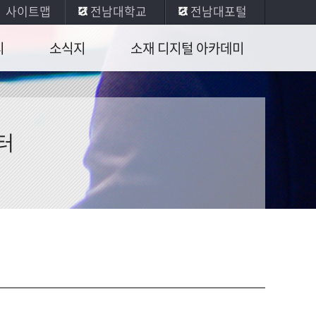
사이트맵
전남대학교
전남대포털
티
소식지
소재 디지털 아카데미
포토갤러리
소재 디지털 아카데미
뉴스레터
터
공학수기집
소식 안내