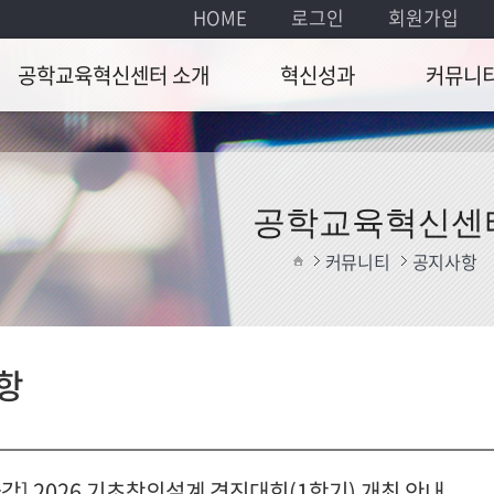
HOME
로그인
회원가입
공학교육혁신센터 소개
혁신성과
커뮤니
 및 설립목적
공학교육방법개선
공지사항
해연도 주요사업
포트폴리오 전시
연간일정
공학교육혁신센
 및 업무
확산활동
자료실
커뮤니티
공지사항
정
Q&A
아오시는 길
항
감] 2026 기초창의설계 경진대회(1학기) 개최 안내