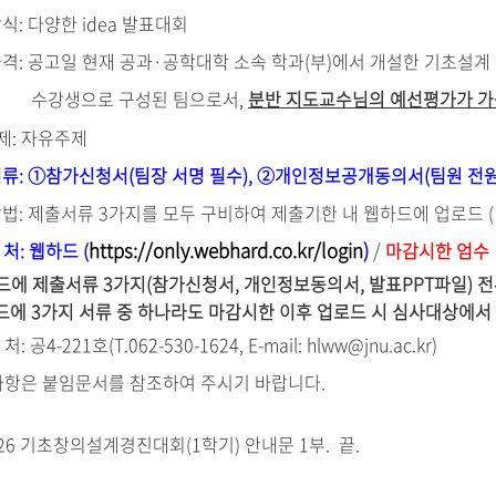
방식
:
다양한
idea
발표대회
자격
:
공고일 현재 공과
·
공학대학 소속 학과
(
부
)
에서 개설한 기초설계
수강생으로 구성된 팀으로서,
분반 지도교수님의 예선평가가 가
제
:
자유주제
서류
: ①
참가신청서
(팀장
서명 필수
), ②
개인정보공개동의서
(
팀원 전
방법
:
제출서류
3
가지를 모두 구비하여 제출기한 내 웹하드에 업로드
https://only.webhard.co.kr/login
)
/
 처: 웹하드
(
마감시한 엄
드에 제출서류 3가지(참가신청서, 개인정보동의서, 발표PPT파일) 
 3가지 서류 중 하나라도 마감시한 이후 업로드 시 심사대상에서
의 처
:
공
4-221
호
(T.062-530-1624, E-mail: hlww@jnu.ac.kr)
사항은 붙임문서를 참조하여 주시기 바랍니다
.
26
기초창의설계경진대회
(1
학기
)
안내문
1
부
. 끝.